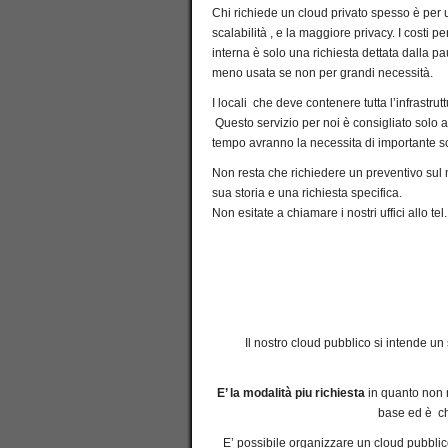
Chi richiede un cloud privato spesso è per u
scalabilità , e la maggiore privacy. I costi 
interna è solo una richiesta dettata dalla pa
meno usata se non per grandi necessità.
I locali che deve contenere tutta l’infrastru
Questo servizio per noi è consigliato solo a
tempo avranno la necessita di importante sc
Non resta che richiedere un preventivo sul no
sua storia e una richiesta specifica.
Non esitate a chiamare i nostri uffici allo t
Il nostro cloud pubblico si intende u
E’ la modalità piu richiesta
in quanto non n
base ed è ch
E’ possibile organizzare un cloud pubblico 