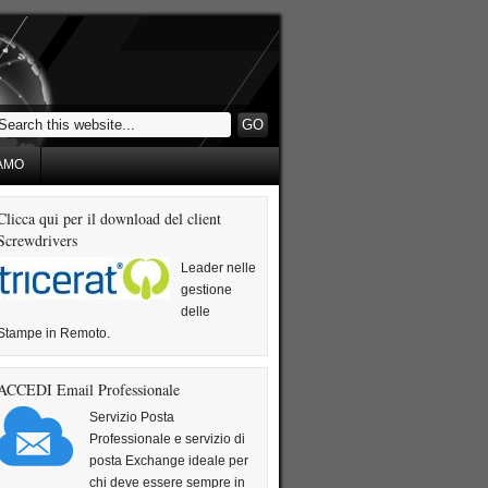
IAMO
Clicca qui per il download del client
Screwdrivers
Leader nelle
gestione
delle
Stampe in Remoto.
ACCEDI Email Professionale
Servizio Posta
Professionale e servizio di
posta Exchange ideale per
chi deve essere sempre in