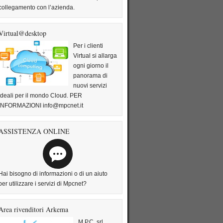
collegamento con l’azienda.
Virtual@desktop
Per i clienti
Virtual si allarga
ogni giorno il
panorama di
nuovi servizi
ideali per il mondo Cloud. PER
INFORMAZIONI info@mpcnet.it
ASSISTENZA ONLINE
Hai bisogno di informazioni o di un aiuto
per utilizzare i servizi di Mpcnet?
Area rivenditori Arkema
M.P.C. srl