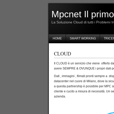
Mpcnet Il primo
La Soluzione Cloud di tutti i Problemi I
HOME
SMART WORKING
TRICE
CLOUD
Il CLOUD è un servizio che viene offerto da 
avere SEMPRE & OVUNQUE i propri dati poss
Dati , immagini , filmati pronti sempre a di
datacenter nel cuore di Milano, dove la sic
a questa partnership è possibile per MPC srl 
cliente e cucito a misura di necessità. Un s
azienda.