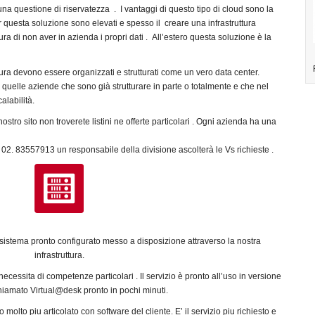
na questione di riservatezza . I vantaggi di questo tipo di cloud sono la
per questa soluzione sono elevati e spesso il creare una infrastruttura
ura di non aver in azienda i propri dati . All’estero questa soluzione è la
ttura devono essere organizzati e strutturati come un vero data center.
 quelle aziende che sono già strutturare in parte o totalmente e che nel
alabilità.
stro sito non troverete listini ne offerte particolari . Ogni azienda ha una
el. 02. 83557913 un responsabile della divisione ascolterà le Vs richieste .
n sistema pronto configurato messo a disposizione attraverso la nostra
infrastruttura.
ecessita di competenze particolari . Il servizio è pronto all’uso in versione
iamato Virtual@desk pronto in pochi minuti.
molto piu articolato con software del cliente. E’ il servizio piu richiesto e