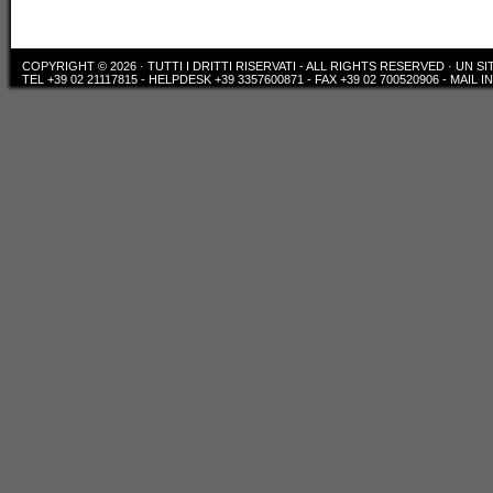
COPYRIGHT © 2026 · TUTTI I DRITTI RISERVATI - ALL RIGHTS RESERVED ·
UN SI
TEL +39 02 21117815 - HELPDESK +39 3357600871 - FAX +39 02 700520906 - MAIL 