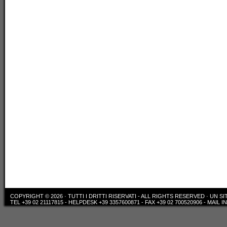
COPYRIGHT © 2026 · TUTTI I DRITTI RISERVATI - ALL RIGHTS RESERVED ·
UN SI
TEL +39 02 21117815 - HELPDESK +39 3357600871 - FAX +39 02 700520906 - MAIL 